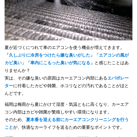
施工実績
お知らせ
ブログ
夏が近づくにつれて車のエアコンを使う機会が増えてきます。
「久しぶりに冷房をつけたら嫌な臭いがした」「エアコンの風が
カビ臭い」「車内にこもった臭いが気になる」
と感じたことはあ
りませんか？
実は、その嫌な臭いの原因はカーエアコン内部にある
エバポレー
ター
に付着したカビや雑菌、ホコリなどの汚れであることがほと
んどです。
福岡は梅雨から夏にかけて湿度・気温ともに高くなり、カーエア
コン内部はカビや雑菌が繁殖しやすい環境になります。
そのため、
夏本番を迎える前にカーエアコンクリーニングを行う
こと
が、快適なカーライフを送るための重要なポイントです。